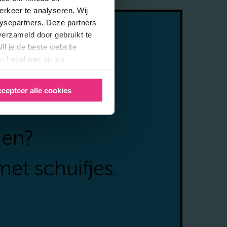
erkeer te analyseren. Wij
lysepartners. Deze partners
verzameld door gebruikt te
il je de beste website
n hekel aan op jou
je
uwd hoe
cepteer alle cookies
oen
eruit kan
ien?
met schuifjes.