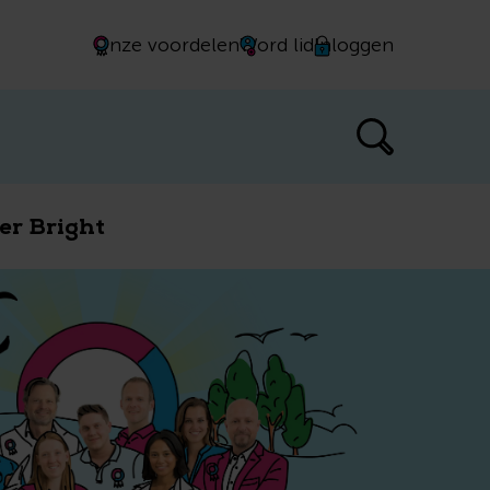
an direct je afspraak
Onze voordelen
Word lid
Inloggen
er Bright