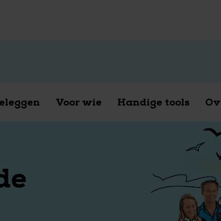
 gesprek met een van onze pensioenexperts.
Pl
eleggen
Voor wie
Handige tools
Ov
de