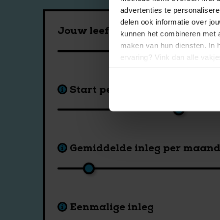
advertenties te personalisere
delen ook informatie over jo
Jouw leeftijd
kunnen het combineren met an
maken van hun diensten. In 
ervaring? Vink dan alle vakj
afgestemde informatie? Laat 
Start pensioenuitkering
Gemiddelde inleg per maan
Eenmalige inleg