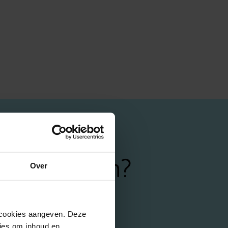
pot worden?
Over
n cookies aangeven. Deze
ies om inhoud en