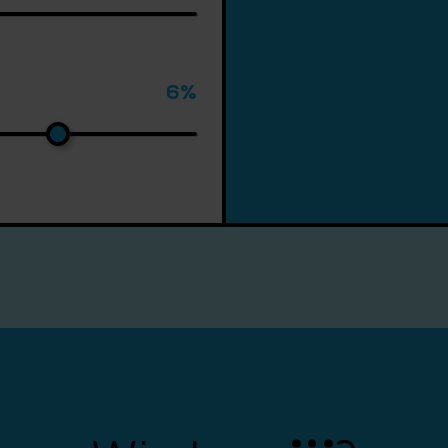
6%
in?