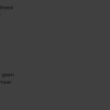
Breed
w
n gaan
 maar