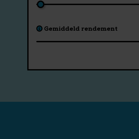
Gemiddeld rendement
Wat mis ik als ik
jaar later beg