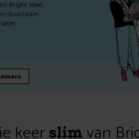
n Bright idee.
jk en duurzaam.
ater.
nemers
slim
ie keer
van Bri