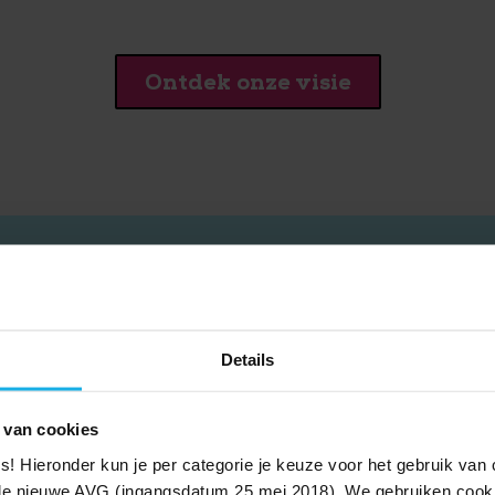
Ontdek onze visie
kan jouw pensioen
Details
 van cookies
ies! Hieronder kun je per categorie je keuze voor het gebruik va
e nieuwe AVG (ingangsdatum 25 mei 2018). We gebruiken cook