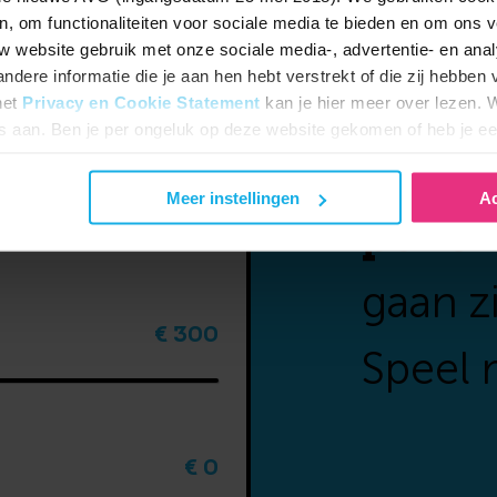
n, om functionaliteiten voor sociale media te bieden en om ons v
uw website gebruik met onze sociale media-, advertentie- en ana
32
dere informatie die je aan hen hebt verstrekt of die zij hebben 
het
Privacy en Cookie Statement
kan je hier meer over lezen. W
es aan. Ben je per ongeluk op deze website gekomen of heb je ee
Benie
ze dan uit staan.
67
Meer instellingen
Ac
pensi
gaan z
d
€ 300
Speel 
€ 0