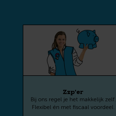
Ben
stu
V
A
E-
Te
Zzp'er
Bij ons regel je het makkelijk zelf.
Ge
Flexibel én met fiscaal voordeel.
in
La