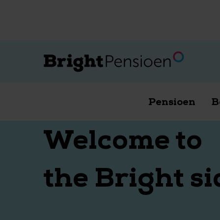
Wil je een kosteloos
Pensioen
B
Welcome to
the Bright si