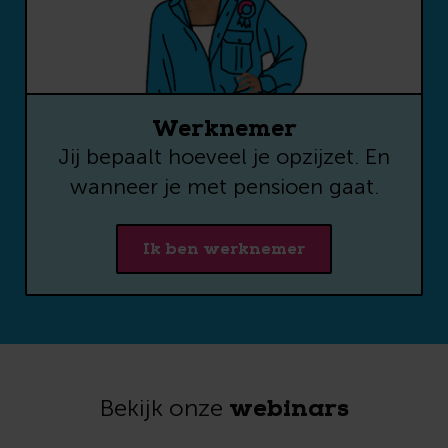
marketingmail
uitschrijven.
CAPTCHA
Werknemer
Jij bepaalt hoeveel je opzijzet. En
wanneer je met pensioen gaat.
Voor meer informatie over hoe wij
met jouw gegevens omgaan: zie
Ik ben werknemer
onze
privacyverklaring
.
webinars
Bekijk onze