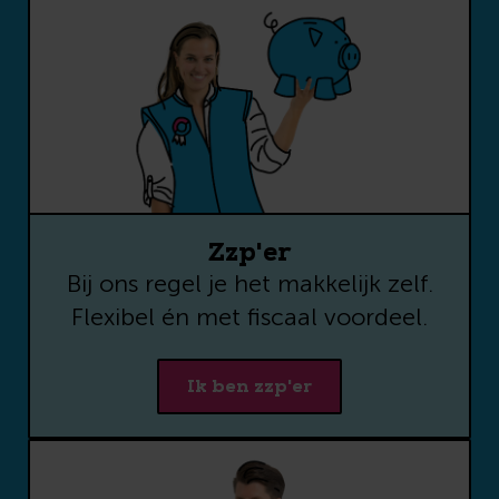
achter, dan sturen we jou ons
onderzoek.
Voornaam
*
Achternaam
*
E-mailadres
*
Zzp'er
Bij ons regel je het makkelijk zelf.
Flexibel én met fiscaal voordeel.
Telefoon
Ik ben zzp'er
Gebeld worden over de
uitkomst van de tool of om
informatie te ontvangen
over (Bright)pensioen?