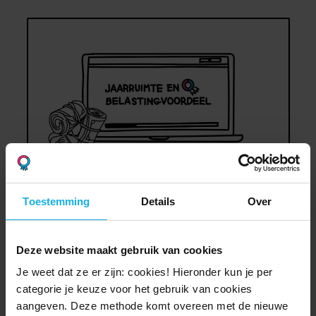
Slim je pensioen
Toestemming
Details
Over
berekenen, slim pensioen
inleggen
Deze website maakt gebruik van cookies
Je weet dat ze er zijn: cookies! Hieronder kun je per
11 augustus
categorie je keuze voor het gebruik van cookies
aangeven. Deze methode komt overeen met de nieuwe
16:00 – 16:30