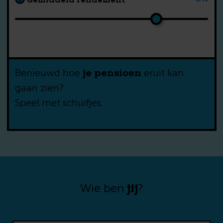
Wat mis ik als ik
jaar later begin?
je pensioen
Benieuwd hoe
eruit kan
gaan zien?
Speel met schuifjes.
jij
Wie ben
?
Benieuwd naar wat anderen
inleggen? Laat je e-mailadres