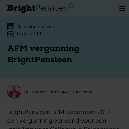
Wil je een kosteloos gesprek met een
van onze pensioenexperts.
Plan direct
je afspraak
Naar blog overzicht
15 dec 2014
AFM vergunning
BrightPensioen
Geschreven door Sjaak Zonneveld
BrightPensioen is 14 december 2014
een vergunning verleend voor een