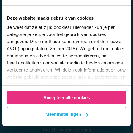
Belafspraak maken
Veelgestelde vragen
Deze website maakt gebruik van cookies
Vacatures
Je weet dat ze er zijn: cookies! Hieronder kun je per
Zo werkt pensioen
categorie je keuze voor het gebruik van cookies
Wat is lijfrente?
aangeven. Deze methode komt overeen met de nieuwe
Lijfrente overhevelen
AVG (ingangsdatum 25 mei 2018). We gebruiken cookies
Hoe veilig is pensioen opbouwen?
om inhoud en advertenties te personaliseren, om
Pensioen bij overlijden
functionaliteiten voor sociale media te bieden en om ons
Hoeveel pensioen moet je opzij zetten?
verkeer te analyseren. Wij delen ook informatie over jouw
Verschil tussen de tweede en derde pijler
website gebruik met onze sociale media-, advertentie- en
Regel je risico op arbeidsongeschiktheid
analysepartners. Deze partners kunnen het combineren
Eerder stoppen met werken
met andere informatie die je aan hen hebt verstrekt of die
Whitepaper: zelf pensioen opbouwen
Accepteer alle cookies
zij hebben verzameld door gebruikt te maken van hun
Whitepaper: pensioen voor bedrijven
diensten. In het
Privacy en Cookie Statement
kan je
Ook handig…
hier meer over lezen. Wil je de beste website ervaring?
Meer instellingen
Meld je aan voor de nieuwsbrief
Vink dan alle vakjes aan. Ben je per ongeluk op deze
Belangrijke (inleg) data
website gekomen of heb je een hekel aan op jou
Onze beleggingsrekening