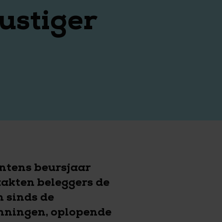
ustiger
ntens beursjaar
aakten beleggers de
n sinds de
anningen, oplopende