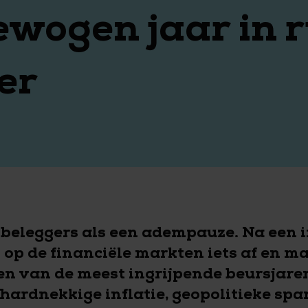
ewogen jaar in r
er
beleggers als een adempauze. Na een i
p de financiële markten iets af en m
en van de meest ingrijpende beursjare
ardnekkige inflatie, geopolitieke sp