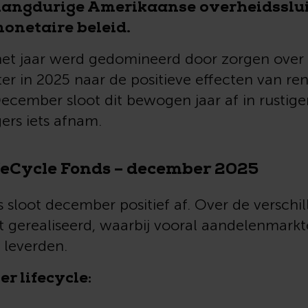
langdurige Amerikaanse overheidsslui
onetaire beleid.
het jaar werd gedomineerd door zorgen over 
er in 2025 naar de positieve effecten van re
December sloot dit bewogen jaar af in rustige
ers iets afnam.
feCycle Fonds – december 2025
 sloot december positief af. Over de verschi
 gerealiseerd, waarbij vooral aandelenmarkt
 leverden.
 lifecycle: