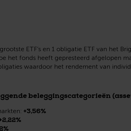
 grootste ETF’s en 1 obligatie ETF van het Bri
hoe het fonds heeft gepresteerd afgelopen m
bligaties waardoor het rendement van indivi
iggende beleggingscategorieën (asset
+3,56%
arkten:
+2,22%
12%