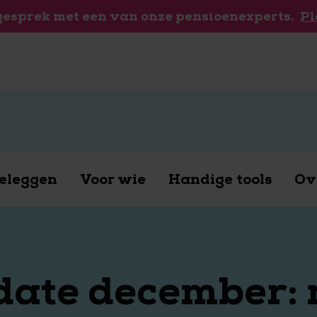
 gesprek met een van onze pensioenexperts.
Pl
eleggen
Voor wie
Handige tools
Ov
ate december: