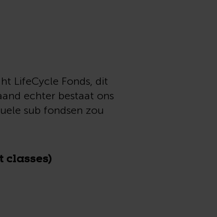
ght LifeCycle Fonds, dit
aand echter bestaat ons
duele sub fondsen zou
 classes)