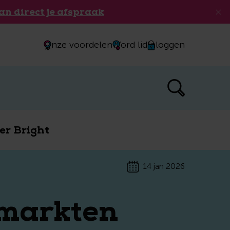
an direct je afspraak
Onze voordelen
Word lid
Inloggen
er Bright
14 jan 2026
 markten