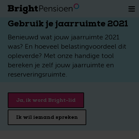
Wil je een kosteloos gesprek met een
van onze pensioenexperts.
Plan direct
je afspraak
Gebruik je jaarruimte 2021
Benieuwd wat jouw jaarruimte 2021
was? En hoeveel belastingvoordeel dit
opleverde? Met onze handige tool
bereken je zelf jouw jaarruimte en
reserveringsruimte.
Ja, ik word Bright-lid
Ik wil iemand spreken