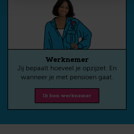
tools per mail te delen.
Je kunt je via iedere
marketingmail
uitschrijven.
CAPTCHA
Werknemer
Jij bepaalt hoeveel je opzijzet. En
Voor meer informatie over hoe wij
wanneer je met pensioen gaat.
met jouw gegevens omgaan: zie
onze
privacyverklaring
.
Ik ben werknemer