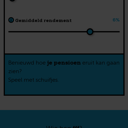
6%
Gemiddeld rendement
Wat mis ik als ik
jaar later begin?
je pensioen
Benieuwd hoe
eruit kan gaan
zien?
Speel met schuifjes.