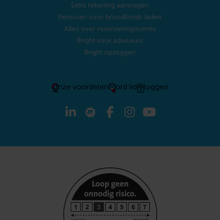
Extra rekening aanvragen
Pensioen voor broodfonds leden
Alles over reserveringsruimte
Bright voor adviseurs
Bright opzeggen
Onze voordelen
Word lid
Inloggen