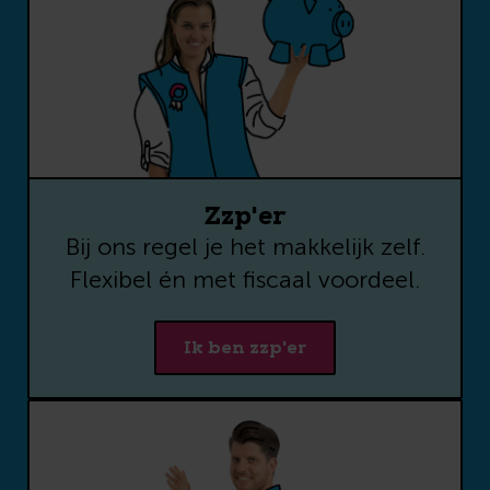
Voornaam
*
Achternaam
*
E-mailadres
*
Zzp'er
Bij ons regel je het makkelijk zelf.
Telefoon
Flexibel én met fiscaal voordeel.
Gebeld worden over de
Ik ben zzp'er
uitkomst van de tool of om
informatie te ontvangen
over (Bright)pensioen?
Laat hier je
telefoonnummer achter.
Daarmee geef je ons