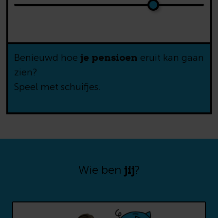
Wat mis ik als ik
jaar later begin?
je pensioen
Benieuwd hoe
eruit kan gaan
zien?
Speel met schuifjes.
jij
Wie ben
?
Benieuwd naar wat anderen
inleggen? Laat je e-mailadres achter,
dan sturen we jou ons onderzoek.