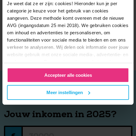
Je weet dat ze er zijn: cookies! Hieronder kun je per
categorie je keuze voor het gebruik van cookies
aangeven. Deze methode komt overeen met de nieuwe
AVG (ingangsdatum 25 mei 2018). We gebruiken cookies
om inhoud en advertenties te personaliseren, om
functionaliteiten voor sociale media te bieden en om ons
verkeer te analyseren. Wij delen ook informatie over jouw
website gebruik met onze sociale media-, advertentie- en
analysepartners. Deze partners kunnen het combineren
met andere informatie die je aan hen hebt verstrekt of die
Accepteer alle cookies
zij hebben verzameld door gebruikt te maken van hun
diensten. In het
Privacy en Cookie Statement
kan je
Bereken jouw jaarruimte
en
hier meer over lezen. Wil je de beste website ervaring?
Meer instellingen
belastingteruggave
Vink dan alle vakjes aan. Ben je per ongeluk op deze
website gekomen of heb je een hekel aan op jou
Jouw inkomen in 2025?
afgestemde informatie? Laat ze dan uit staan.
€