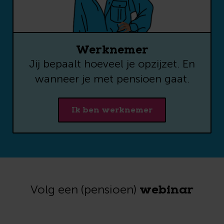
CAPTCHA
Werknemer
Jij bepaalt hoeveel je opzijzet. En
Voor meer informatie over hoe wij
wanneer je met pensioen gaat.
met jouw gegevens omgaan: zie
onze
privacyverklaring
.
Ik ben werknemer
webinar
Volg een (pensioen)