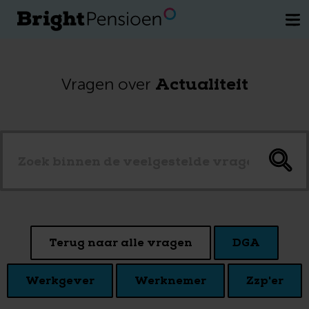
Wil je een kosteloos gesprek met een
van onze pensioenexperts.
Plan direct
je afspraak
Actualiteit
Vragen over
Terug naar alle vragen
DGA
Werkgever
Werknemer
Zzp'er