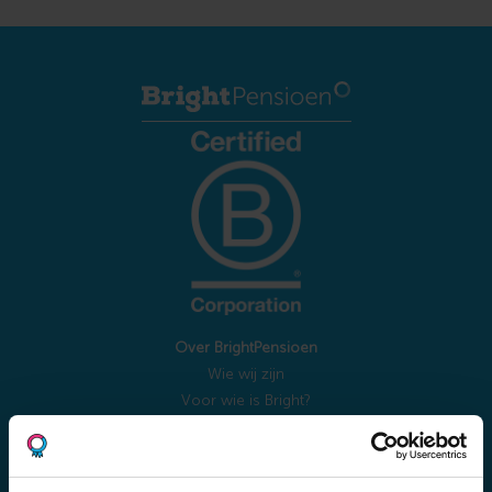
Over BrightPensioen
Wie wij zijn
Voor wie is Bright?
Samenstelling fonds
Rendementen
Documentencentrum