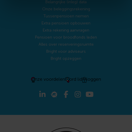
website gekomen of heb je een hekel aan op jou
Belangrijke (inleg) data
afgestemde informatie? Laat ze dan uit staan.
Onze beleggingsrekening
Tussenpensioen nemen
Extra pensioen opbouwen
Extra rekening aanvragen
Pensioen voor broodfonds leden
Alles over reserveringsruimte
Bright voor adviseurs
Bright opzeggen
Onze voordelen
Word lid
Inloggen