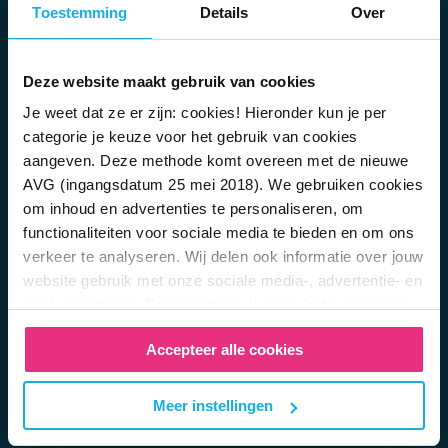
Toestemming
Details
Over
Bright Academy
Reviews
Belafspraak maken
Deze website maakt gebruik van cookies
Veelgestelde vragen
Vacatures
Je weet dat ze er zijn: cookies! Hieronder kun je per
categorie je keuze voor het gebruik van cookies
Zo werkt pensioen
aangeven. Deze methode komt overeen met de nieuwe
Wat is lijfrente?
AVG (ingangsdatum 25 mei 2018). We gebruiken cookies
Lijfrente overhevelen
om inhoud en advertenties te personaliseren, om
Hoe veilig is pensioen opbouwen?
functionaliteiten voor sociale media te bieden en om ons
Pensioen bij overlijden
verkeer te analyseren. Wij delen ook informatie over jouw
Hoeveel pensioen moet je opzij zetten?
website gebruik met onze sociale media-, advertentie- en
Verschil tussen de tweede en derde pijler
analysepartners. Deze partners kunnen het combineren
Regel je risico op arbeidsongeschiktheid
met andere informatie die je aan hen hebt verstrekt of die
Eerder stoppen met werken
Accepteer alle cookies
zij hebben verzameld door gebruikt te maken van hun
Whitepaper: zelf pensioen opbouwen
diensten. In het
Privacy en Cookie Statement
kan je
Whitepaper: pensioen voor bedrijven
hier meer over lezen. Wil je de beste website ervaring?
Meer instellingen
Ook handig…
Vink dan alle vakjes aan. Ben je per ongeluk op deze
Meld je aan voor de nieuwsbrief