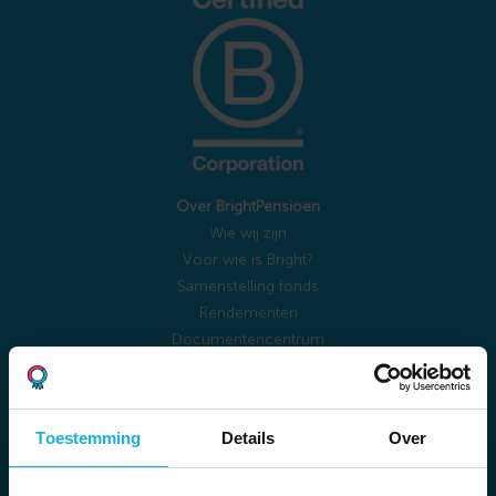
Over BrightPensioen
Wie wij zijn
Voor wie is Bright?
Samenstelling fonds
Rendementen
Documentencentrum
Bright Academy
Reviews
Belafspraak maken
Toestemming
Details
Over
Veelgestelde vragen
Vacatures