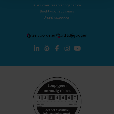
Alles over reserveringsruimte
Bright voor adviseurs
Bright opzeggen
Onze voordelen
Word lid
Inloggen