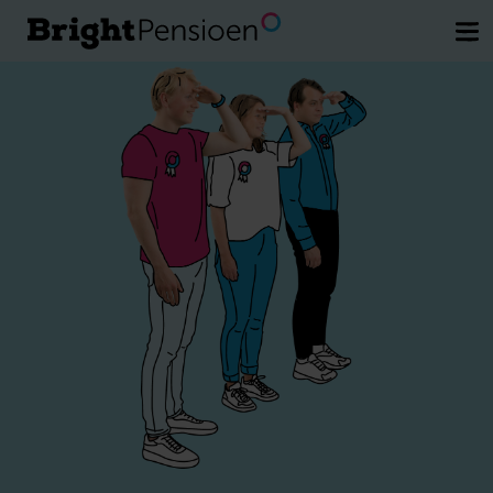
Wil je een kosteloos gesprek met een
van onze pensioenexperts.
Plan direct
je afspraak