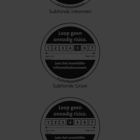
Subfonds Inkomen
Subfonds Groei