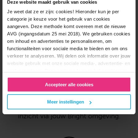
Deze website maakt gebruik van cookies
Je weet dat ze er zijn: cookies! Hieronder kun je per
simpel
Zo
is het
categorie je keuze voor het gebruik van cookies
aangeven. Deze methode komt overeen met de nieuwe
AVG (ingangsdatum 25 mei 2018). We gebruiken cookies
om inhoud en advertenties te personaliseren, om
functionaliteiten voor sociale media te bieden en om ons
verkeer te analyseren. Wij delen ook informatie over jouw
website gebruik met onze sociale media-, advertentie- en
analysepartners. Deze partners kunnen het combineren
met andere informatie die je aan hen hebt verstrekt of die
Accepteer alle cookies
zij hebben verzameld door gebruikt te maken van hun
Open een rekening
diensten. In het
Privacy en Cookie Statement
kan je
en word lid
hier meer over lezen. Wil je de beste website ervaring?
Meer instellingen
Start direct online. Jij hebt altijd
Vink dan alle vakjes aan. Ben je per ongeluk op deze
website gekomen of heb je een hekel aan op jou
inzicht via jouw Bright omgeving.
afgestemde informatie? Laat ze dan uit staan.