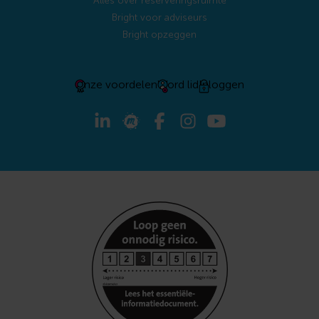
Alles over reserveringsruimte
Bright voor adviseurs
Bright opzeggen
Onze voordelen
Word lid
Inloggen