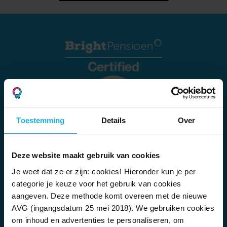
Toestemming
Details
Over
Deze website maakt gebruik van cookies
Over BrightPensioen
Je weet dat ze er zijn: cookies! Hieronder kun je per
Wie wij zijn
categorie je keuze voor het gebruik van cookies
Voor wie is Bright?
aangeven. Deze methode komt overeen met de nieuwe
Samenstelling fonds
AVG (ingangsdatum 25 mei 2018). We gebruiken cookies
Rendementen
om inhoud en advertenties te personaliseren, om
Documentencentrum