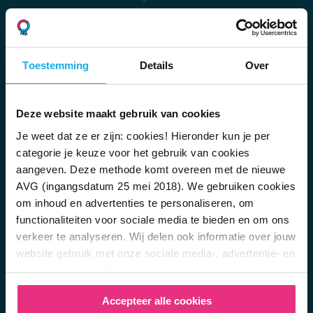
Over BrightPensioen
Wie wij zijn
Voor wie is Bright?
Toestemming
Details
Over
Samenstelling fonds
Rendementen
Documentencentrum
Deze website maakt gebruik van cookies
Bright Academy
Je weet dat ze er zijn: cookies! Hieronder kun je per
Reviews
categorie je keuze voor het gebruik van cookies
Belafspraak maken
aangeven. Deze methode komt overeen met de nieuwe
Veelgestelde vragen
AVG (ingangsdatum 25 mei 2018). We gebruiken cookies
Vacatures
om inhoud en advertenties te personaliseren, om
Zo werkt pensioen
functionaliteiten voor sociale media te bieden en om ons
Wat is lijfrente?
verkeer te analyseren. Wij delen ook informatie over jouw
Lijfrente overhevelen
website gebruik met onze sociale media-, advertentie- en
Hoe veilig is pensioen opbouwen?
analysepartners. Deze partners kunnen het combineren
Pensioen bij overlijden
met andere informatie die je aan hen hebt verstrekt of die
Hoeveel pensioen moet je opzij zetten?
Accepteer alle cookies
zij hebben verzameld door gebruikt te maken van hun
Verschil tussen de tweede en derde pijler