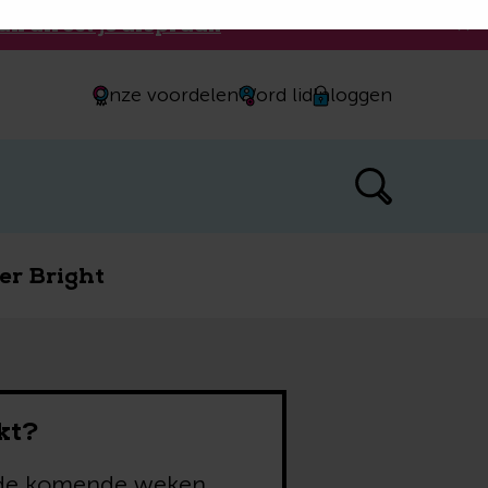
an direct je afspraak
Onze voordelen
Word lid
Inloggen
er Bright
kt?
in de komende weken