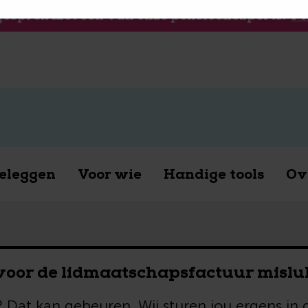
 gesprek met een van onze pensioenexperts.
Pl
eleggen
Voor wie
Handige tools
Ov
 voor de lidmaatschapsfactuur mislu
t? Dat kan gebeuren. Wij sturen jou ergens 