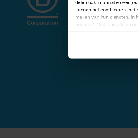
kunnen het combineren met an
maken van hun diensten. In 
ervaring? Vink dan alle vakj
afgestemde informatie? Laat 