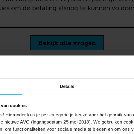
ties om de betaling alsnog te kunnen voldoe
Bekijk alle vragen
Details
 van cookies
Over BrightPensioen
Zo werkt pensioen
ies! Hieronder kun je per categorie je keuze voor het gebruik va
Wie wij zijn
Wat is lijfrente?
e nieuwe AVG (ingangsdatum 25 mei 2018). We gebruiken cook
Voor wie is Bright?
Lijfrente overhevelen
n, om functionaliteiten voor sociale media te bieden en om ons v
Samenstelling fonds
Hoe veilig is pensioen opbo
uw website gebruik met onze sociale media-, advertentie- en ana
Rendementen
Pensioen bij overlijden