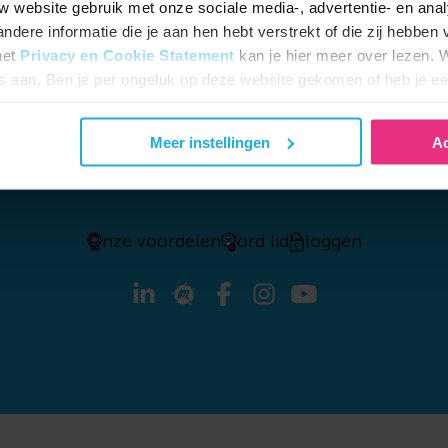
dere informatie die je aan hen hebt verstrekt of die zij hebben 
Documentencentrum
Hoeveel pensioen moet je opz
het
Privacy en Cookie Statement
kan je hier meer over lezen. W
Bright Academy
Verschil tussen de tweede en 
es aan. Ben je per ongeluk op deze website gekomen of heb je ee
Reviews
Regel je risico op arbeidsong
ze dan uit staan.
Belafspraak maken
Eerder stoppen met werken
Meer instellingen
Ac
Veelgestelde vragen
Whitepaper: zelf pensioen 
Vacatures
Whitepaper: pensioen voor b
Onze voordelen
Word lid
Inloggen