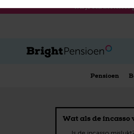
Wil je een kosteloos
Pensioen
B
Wat als de incasso
Is de incasso misluk