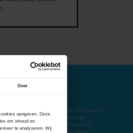
n.
Over
Ook handig…
n cookies aangeven. Deze
Meld je aan voor de nieuwsbrief
ies om inhoud en
Belangrijke (inleg) data
erkeer te analyseren. Wij
uwen?
Onze beleggingsrekening
lysepartners. Deze partners
Tussenpensioen nemen