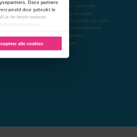
verzameld door gebruikt te
ij zetten?
Extra pensioen opbouwen
il je de beste website
derde pijler
Extra rekening aanvragen
n hekel aan op jou
eschiktheid
Pensioen voor broodfonds leden
Alles over reserveringsruimte
cepteer alle cookies
opbouwen
Bright voor adviseurs
edrijven
Bright opzeggen