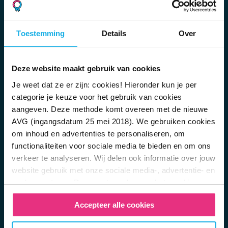
Voor wie is Bright?
Samenstelling fonds
Toestemming
Details
Over
Rendementen
Documentencentrum
Bright Academy
Deze website maakt gebruik van cookies
Reviews
Je weet dat ze er zijn: cookies! Hieronder kun je per
Belafspraak maken
categorie je keuze voor het gebruik van cookies
Veelgestelde vragen
aangeven. Deze methode komt overeen met de nieuwe
Vacatures
AVG (ingangsdatum 25 mei 2018). We gebruiken cookies
Zo werkt pensioen
om inhoud en advertenties te personaliseren, om
Wat is lijfrente?
functionaliteiten voor sociale media te bieden en om ons
Lijfrente overhevelen
verkeer te analyseren. Wij delen ook informatie over jouw
Hoe veilig is pensioen opbouwen?
website gebruik met onze sociale media-, advertentie- en
Pensioen bij overlijden
analysepartners. Deze partners kunnen het combineren
Hoeveel pensioen moet je opzij zetten?
met andere informatie die je aan hen hebt verstrekt of die
Verschil tussen de tweede en derde pijler
Accepteer alle cookies
zij hebben verzameld door gebruikt te maken van hun
Regel je risico op arbeidsongeschiktheid
diensten. In het
Privacy en Cookie Statement
kan je
Eerder stoppen met werken