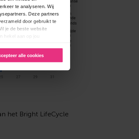
erkeer te analyseren. Wij
lysepartners. Deze partners
verzameld door gebruikt te
il je de beste website
n hekel aan op jou
cepteer alle cookies
an het Bright LifeCycle