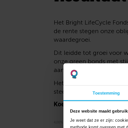
Het Bright LifeCycle Fond
de rente stegen onze obl
waardegroei.
Dit leidde tot groei voo
onze green bonds met stij
aandelen stegen licht, me
Het neutrale fonds groeid
steeg met 1,77%.
Toestemming
Deze website maakt gebruik
Je weet dat ze er zijn: cook
methode komt overeen met d