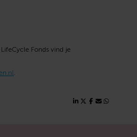
 LifeCycle Fonds vind je
en.nl
.