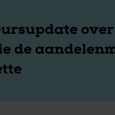
ursupdate over j
e de aandelenm
ette