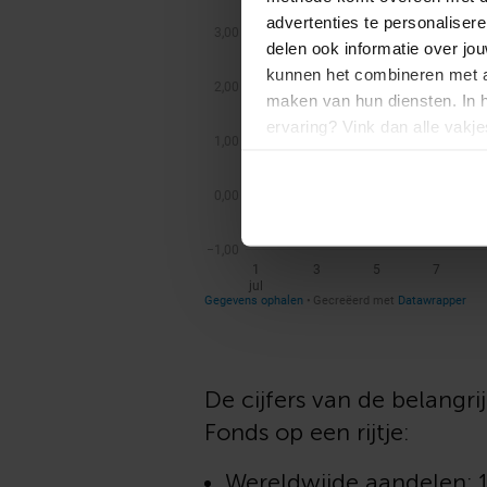
advertenties te personalisere
delen ook informatie over jo
kunnen het combineren met an
maken van hun diensten. In 
ervaring? Vink dan alle vakj
afgestemde informatie? Laat 
De cijfers van de belangri
Fonds op een rijtje:
Wereldwijde aandelen: 