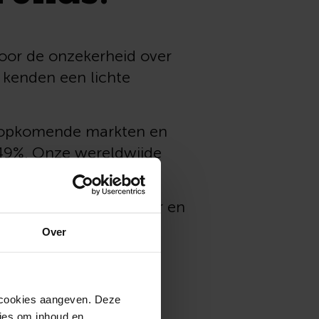
Door de onzekerheid over
 kenden een lichte
ze opkomende markten en
2,49%. Onze wereldwijde
deed het nog iets beter en
Over
n cookies aangeven. Deze
ies om inhoud en