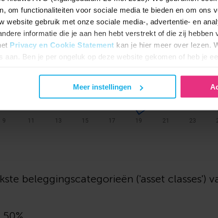
n, om functionaliteiten voor sociale media te bieden en om ons v
uw website gebruik met onze sociale media-, advertentie- en ana
dere informatie die je aan hen hebt verstrekt of die zij hebben 
het
Privacy en Cookie Statement
kan je hier meer over lezen. W
es aan. Ben je per ongeluk op deze website gekomen of heb je ee
ze dan uit staan.
Meer instellingen
Ac
jkste beleggingscategorieën ('asset classes') v
1,50%