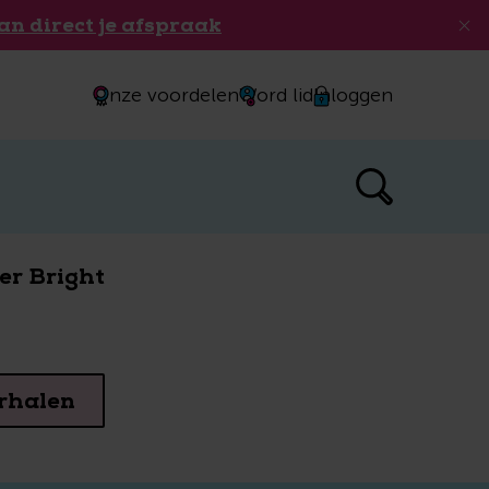
an direct je afspraak
Onze voordelen
Word lid
Inloggen
er Bright
rhalen