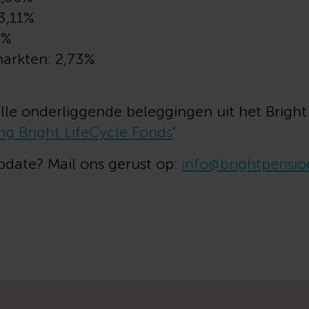
3,11%
3%
arkten: 2,73%
lle onderliggende beleggingen uit het Bright
ng Bright LifeCycle Fonds
'
date? Mail ons gerust op:
info@brightpensio