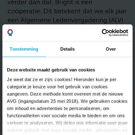
verder dan dat. Bright is een
coöperatie. Dit betekent dat we elk jaar
een Algemene Ledenvergadering (ALV)
hebben. Ieder lid mag hier een punt op
de agenda zetten.
Toestemming
Details
Over
Dit doet het bestuur van de
coöperatie
Deze website maakt gebruik van cookies
Je weet dat ze er zijn: cookies! Hieronder kun je per
categorie je keuze voor het gebruik van cookies
aangeven. Deze methode komt overeen met de nieuwe
AVG (ingangsdatum 25 mei 2018). We gebruiken cookies
Veelgestelde vragen
om inhoud en advertenties te personaliseren, om
functionaliteiten voor sociale media te bieden en om ons
verkeer te analyseren. Wij delen ook informatie over jouw
website gebruik met onze sociale media-, advertentie- en