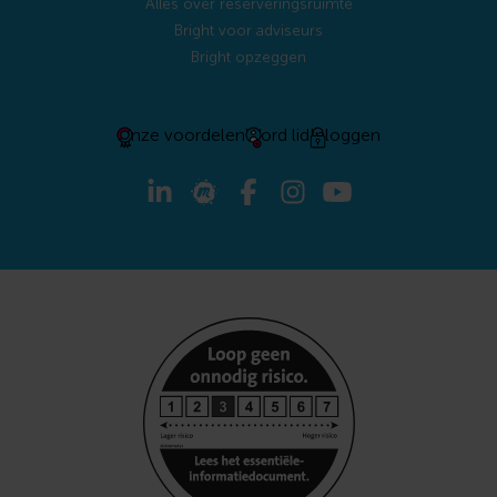
Alles over reserveringsruimte
Bright voor adviseurs
Bright opzeggen
Onze voordelen
Word lid
Inloggen