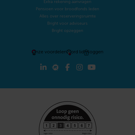
Extra rekening aanvragen
Pensioen voor broodfonds leden
Alles over reserveringsruimte
Bright voor adviseurs
Bright opzeggen
Onze voordelen
Word lid
Inloggen