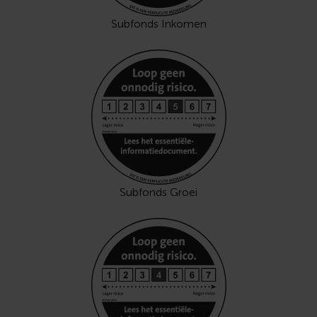
Subfonds Inkomen
Subfonds Groei