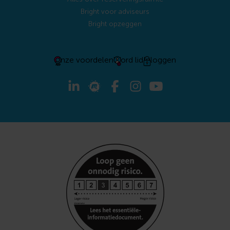
Bright voor adviseurs
Bright opzeggen
Onze voordelen
Word lid
Inloggen