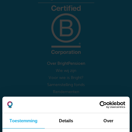
Over BrightPensioen
Wie wij zijn
Voor wie is Bright?
Samenstelling fonds
Rendementen
Documentencentrum
Bright Academy
Reviews
Belafspraak maken
Toestemming
Details
Over
Veelgestelde vragen