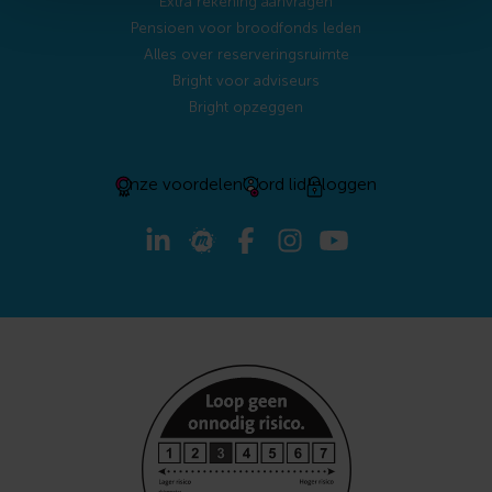
Extra rekening aanvragen
Pensioen voor broodfonds leden
Alles over reserveringsruimte
Bright voor adviseurs
Bright opzeggen
Onze voordelen
Word lid
Inloggen