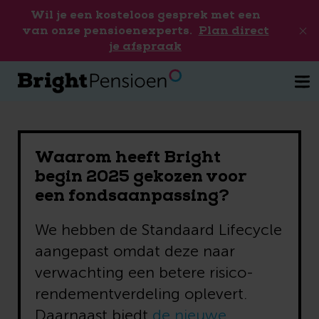
Wil je een kosteloos gesprek met een
van onze pensioenexperts.
Plan direct
je afspraak
Waarom heeft Bright
begin 2025 gekozen voor
een fondsaanpassing?
We hebben de Standaard Lifecycle
aangepast omdat deze naar
verwachting een betere risico-
rendementverdeling oplevert.
Daarnaast biedt
de nieuwe