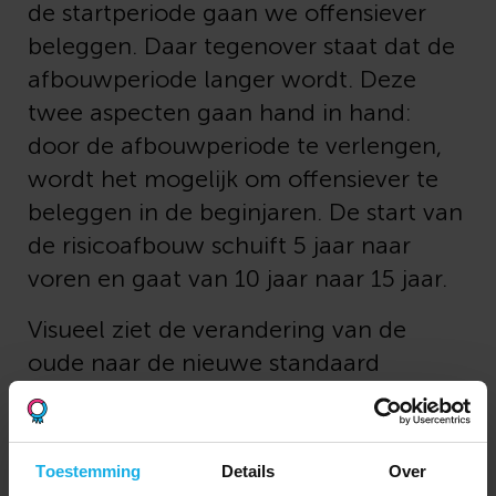
de startperiode gaan we offensiever
beleggen. Daar tegenover staat dat de
afbouwperiode langer wordt. Deze
twee aspecten gaan hand in hand:
door de afbouwperiode te verlengen,
wordt het mogelijk om offensiever te
beleggen in de beginjaren. De start van
de risicoafbouw schuift 5 jaar naar
voren en gaat van 10 jaar naar 15 jaar.
Visueel ziet de verandering van de
oude naar de nieuwe standaard
lifecycle er als volgt uit:
Toestemming
Details
Over