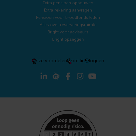
Extra pensioen opbouwen
Extra rekening aanvragen
Pensioen voor broodfonds leden
Alles over reserveringsruimte
Bright voor adviseurs
Bright opzeggen
Onze voordelen
Word lid
Inloggen