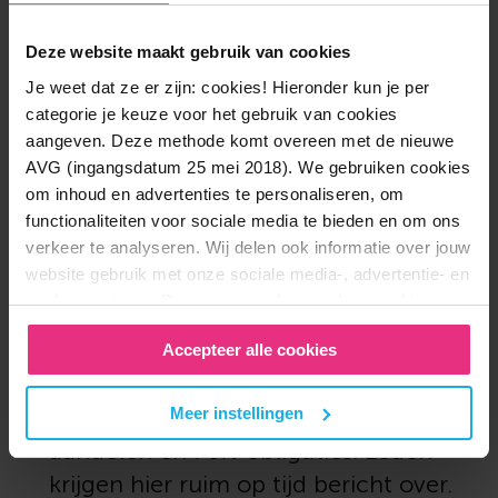
Deze website maakt gebruik van cookies
Je weet dat ze er zijn: cookies! Hieronder kun je per
categorie je keuze voor het gebruik van cookies
aangeven. Deze methode komt overeen met de nieuwe
AVG (ingangsdatum 25 mei 2018). We gebruiken cookies
om inhoud en advertenties te personaliseren, om
De standaard lifecycle wordt in de
functionaliteiten voor sociale media te bieden en om ons
verkeer te analyseren. Wij delen ook informatie over jouw
opbouwfase 75% subfonds Groei
website gebruik met onze sociale media-, advertentie- en
(aandelen) en 25% subfonds Inkomen
analysepartners. Deze partners kunnen het combineren
(obligaties).
met andere informatie die je aan hen hebt verstrekt of die
15 jaar voor de pensioenleeftijd
Accepteer alle cookies
zij hebben verzameld door gebruikt te maken van hun
diensten. In het
Privacy en Cookie Statement
kan je
bouwen we deze lifecycle af naar
hier meer over lezen. Wil je de beste website ervaring?
Meer instellingen
een verdeling van ongeveer 30%
Vink dan alle vakjes aan. Ben je per ongeluk op deze
aandelen en 70% obligaties. Leden
website gekomen of heb je een hekel aan op jou
krijgen hier ruim op tijd bericht over.
afgestemde informatie? Laat ze dan uit staan.