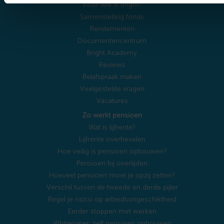
Voor wie is Bright?
Samenstelling fonds
Rendementen
Documentencentrum
Bright Academy
Reviews
Belafspraak maken
Veelgestelde vragen
Vacatures
Zo werkt pensioen
Wat is lijfrente?
Lijfrente overhevelen
Hoe veilig is pensioen opbouwen?
Pensioen bij overlijden
Hoeveel pensioen moet je opzij zetten?
Verschil tussen de tweede en derde pijler
Regel je risico op arbeidsongeschiktheid
Eerder stoppen met werken
Whitepaper: zelf pensioen opbouwen