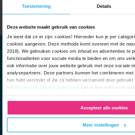
Toestemming
Details
Lees het complete onderzoeksrapport
Deze website maakt gebruik van cookies
Je weet dat ze er zijn: cookies! Hieronder kun je per categor
cookies aangeven. Deze methode komt overeen met de nie
2018). We gebruiken cookies om inhoud en advertenties te p
functionaliteiten voor sociale media te bieden en om ons ver
ook informatie over jouw website gebruik met onze sociale m
analysepartners. Deze partners kunnen het combineren met a
hen hebt verstrekt of die zij hebben verzameld door gebruikt
het
Privacy en Cookie Statement
kan je hier meer over leze
ervaring? Vink dan alle vakjes aan. Ben je per ongeluk op d
een hekel aan op jou afgestemde informatie? Laat ze dan uit 
Accepteer alle cookies
Over BrightPensioen
Meer instellingen
Wie wij zijn