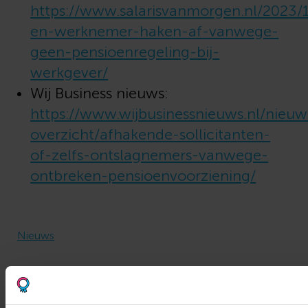
https://www.salarisvanmorgen.nl/2023/10
en-werknemer-haken-af-vanwege-
geen-pensioenregeling-bij-
werkgever/
Wij Business nieuws:
https://www.wijbusinessnieuws.nl/nieuw
overzicht/afhakende-sollicitanten-
of-zelfs-ontslagnemers-vanwege-
ontbreken-pensioenvoorziening/
Nieuws