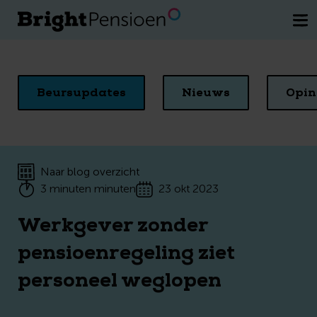
Wil je een kosteloos gesprek met een
van onze pensioenexperts.
Plan direct
je afspraak
Beursupdates
Nieuws
Opin
Naar blog overzicht
3 minuten minuten
23 okt 2023
Werkgever zonder
pensioenregeling ziet
personeel weglopen