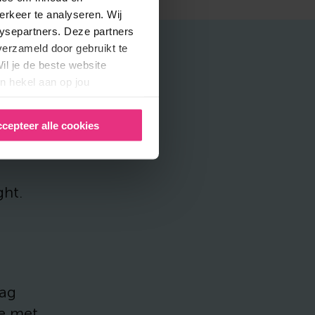
erkeer te analyseren. Wij
lysepartners. Deze partners
verzameld door gebruikt te
il je de beste website
n hekel aan op jou
ij Bright
cepteer alle cookies
ght.
rag
je met