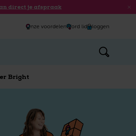
an direct je afspraak
Onze voordelen
Word lid
Inloggen
er Bright