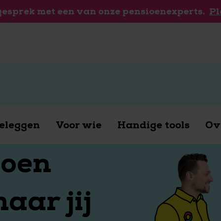
 gesprek met een van onze pensioenexperts.
Pl
eleggen
Voor wie
Handige tools
Ov
ioen
aar jij