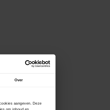
an baan verandert.
Over
n cookies aangeven. Deze
ies om inhoud en