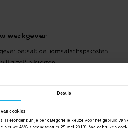
ouw werkgever
ever betaalt de lidmaatschapskosten.
willig zelf bijstorten.
enrekening is en blijft van jou, ook als je v
Details
 van cookies
ies! Hieronder kun je per categorie je keuze voor het gebruik va
e nieuwe AVG (ingangsdatum 25 mei 2018). We gebruiken cook