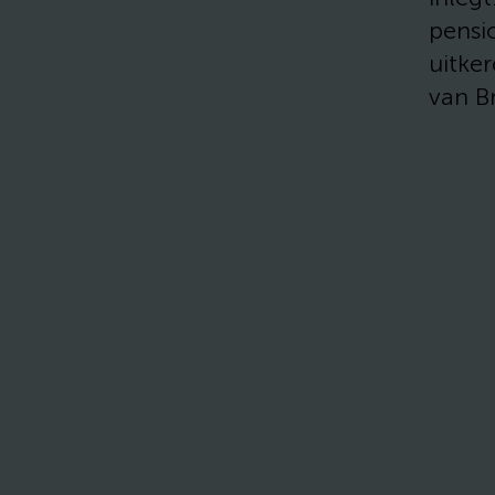
pensio
uitker
van Br