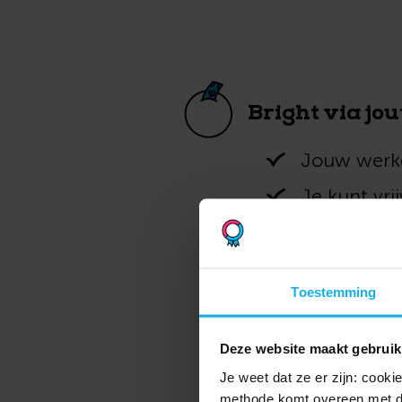
Bright via j
Jouw werkg
Je kunt vrij
Jouw pensio
Toestemming
Deze website maakt gebruik
Je weet dat ze er zijn: cook
methode komt overeen met d