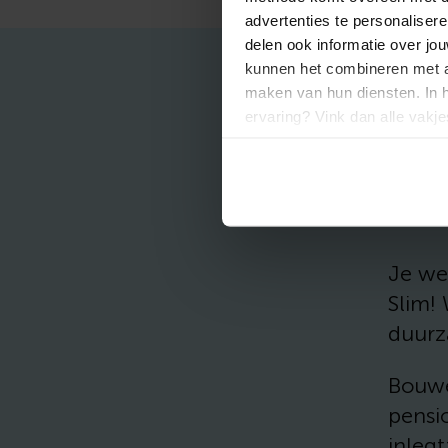
advertenties te personalisere
delen ook informatie over jo
kunnen het combineren met an
maken van hun diensten. In 
ervaring? Vink dan alle vakj
afgestemde informatie? Laat 
Zo wer
Je we
Slim!
duurz
Bouwe
pensi
inlegt