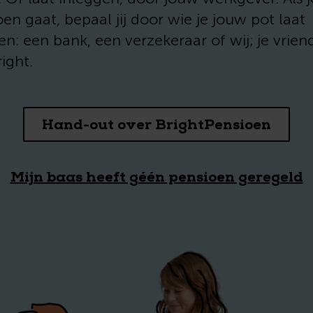
en gaat, bepaal jij door wie je jouw pot laat
en: een bank, een verzekeraar of wij; je vrie
ight.
Hand-out over BrightPensioen
Mijn baas heeft géén pensioen geregeld