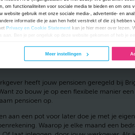
n, om functionaliteiten voor sociale media te bieden en om ons v
uw website gebruik met onze sociale media-, advertentie- en ana
dere informatie die je aan hen hebt verstrekt of die zij hebben 
het
Privacy en Cookie Statement
kan je hier meer over lezen. W
es aan. Ben je per ongeluk op deze website gekomen of heb je ee
jouw pensioen
ze dan uit staan.
kt
b
Meer instellingen
Ac
rkgever heeft jouw pensioen geregeld bij Bri
 Want zo bouw je op een flexibele manier een
aam pensioen op.
n aan een pot voor later doe je met je eigen
oenrekening. Waarop je elke maand een bed
: Of laat inleggen, door jouw werkgever. Als 