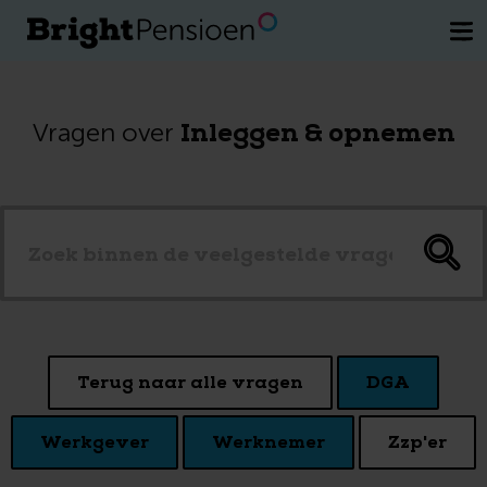
Wil je een kosteloos gesprek met een
van onze pensioenexperts.
Plan direct
je afspraak
Inleggen & opnemen
Vragen over
Terug naar alle vragen
DGA
Werkgever
Werknemer
Zzp'er