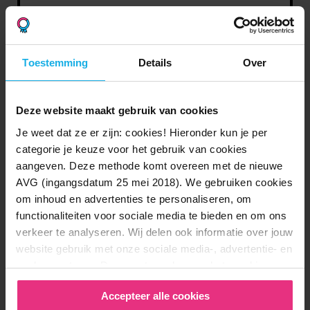
Hoe kan ik geld opnemen
van mijn
beleggingsrekening?
Toestemming
Details
Over
Deze website maakt gebruik van cookies
Waar en wanneer kan ik
Je weet dat ze er zijn: cookies! Hieronder kun je per
mijn inleg terugvinden in
categorie je keuze voor het gebruik van cookies
de portal?
aangeven. Deze methode komt overeen met de nieuwe
AVG (ingangsdatum 25 mei 2018). We gebruiken cookies
om inhoud en advertenties te personaliseren, om
functionaliteiten voor sociale media te bieden en om ons
Als ik stop met inleggen,
verkeer te analyseren. Wij delen ook informatie over jouw
moet ik dan het
website gebruik met onze sociale media-, advertentie- en
lidmaatschap betalen?
analysepartners. Deze partners kunnen het combineren
met andere informatie die je aan hen hebt verstrekt of die
Accepteer alle cookies
zij hebben verzameld door gebruikt te maken van hun